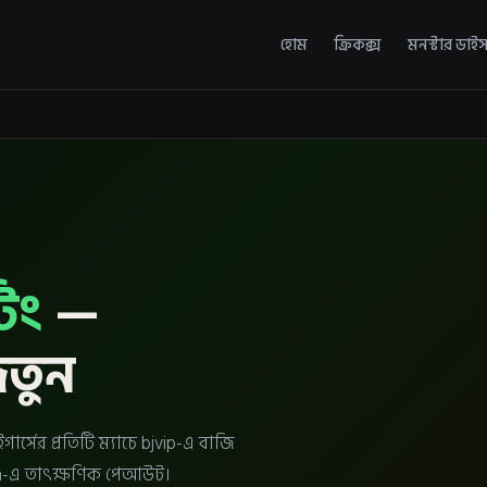
হোম
ক্রিকক্স
মনস্টার ডাই
টিং
—
তুন
র্সের প্রতিটি ম্যাচে bjvip-এ বাজি
h-এ তাৎক্ষণিক পেআউট।