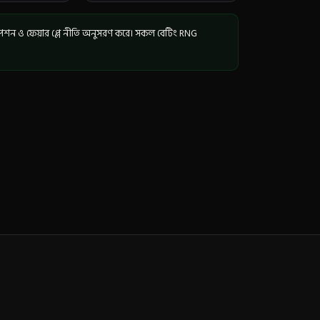
িপশন ও ফেয়ার প্লে নীতি অনুসরণ করে। সকল বেটিং RNG