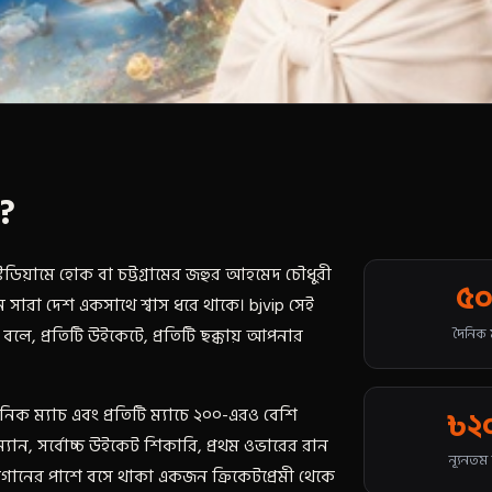
?
েডিয়ামে হোক বা চট্টগ্রামের জহুর আহমেদ চৌধুরী
৫
ন সারা দেশ একসাথে শ্বাস ধরে থাকে। bjvip সেই
বলে, প্রতিটি উইকেটে, প্রতিটি ছক্কায় আপনার
দৈনিক ম
৳২
দৈনিক ম্যাচ এবং প্রতিটি ম্যাচে ২০০-এরও বেশি
ম্যান, সর্বোচ্চ উইকেট শিকারি, প্রথম ওভারের রান
ন্যূনতম
াগানের পাশে বসে থাকা একজন ক্রিকেটপ্রেমী থেকে