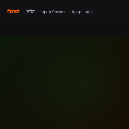
স
ক্রিকেট
স্লটস
bjvip Casino
bjvip Login