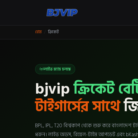
হোম
ক্রিকেট
লাইভ ম্যাচ চলছে
bjvip
ক্রিকেট বে
টাইগার্সের সাথে
জি
BPL, IPL, T20 বিশ্বকাপ থেকে শুরু করে বাংলাদেশ টাইগা
ধরুন। লাইভ অডস, রিয়েল-টাইম আপডেট এবং bKas